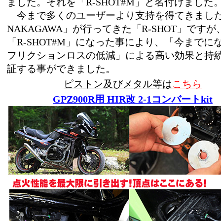
ました。それを「R-SHOT#M」と名付けました
今まで多くのユーザーより支持を得てきました「
NAKAGAWA」が行ってきた「R-SHOT」です
「R-SHOT#M」になった事により、「今までに
フリクションロスの低減」による高い効果と持
証する事ができました。
ピストン及びメタル等は
こちら
GPZ900R用
HIR
改
2-1
コンバート
kit