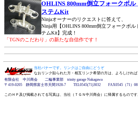
OHLINS 800mm倒立フォークボ
ステムKit
Ninjaオーナーのリクエストに答えて、
Ninja用【OHLINS 800mm倒立フォークボ
テムKit】完成！
「TGNのこだわり」の新たな自信作です！
当社バナーです。リンクはご自由にどうぞ
なおリンク貼られた方・相互リンク希望の方は、よろしければ
有限会社 中川商会 二輪事業部 trinity garage Nakagawa
〒419-0205 静岡県富士市天間1928-7 TEL0545(71)3032 FAX0545（71）08
このＨＰ及び掲載されてる写真は、当社（ＴＧＮ中川商会）に帰属するものです