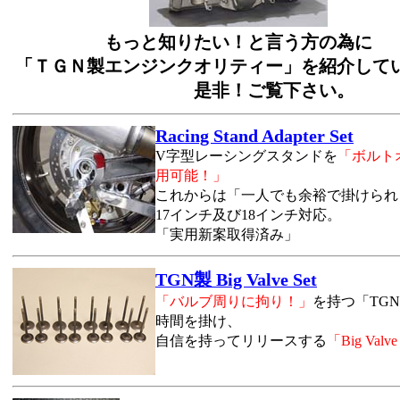
もっと知りたい！と言う方の為に
「ＴＧＮ製エンジンクオリティー」を紹介して
是非！ご覧下さい。
Racing Stand Adapter Set
V字型レーシングスタンドを
「ボルト
用可能！」
これからは「一人でも余裕で掛けられ
17インチ及び18インチ対応。
「実用新案取得済み」
TGN製 Big Valve Set
「バルブ周りに拘り！」
を持つ「TG
時間を掛け、
自信を持ってリリースする
「Big Valve