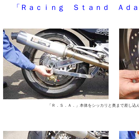
「Ｒａｃｉｎｇ Ｓｔａｎｄ Ａｄ
「Ｒ．Ｓ．Ａ．」本体をシッカリと奥まで差し込